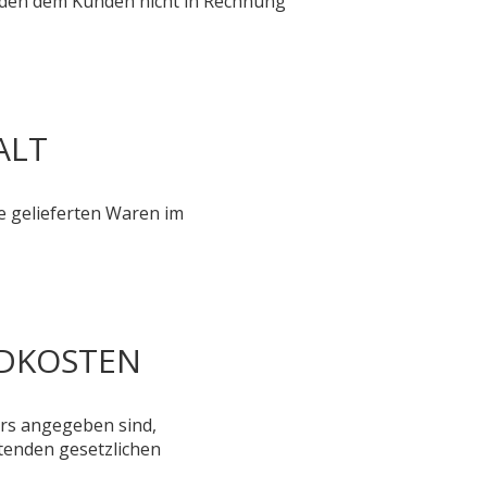
den dem Kunden nicht in Rechnung
ALT
e gelieferten Waren im
NDKOSTEN
ters angegeben sind,
eltenden gesetzlichen